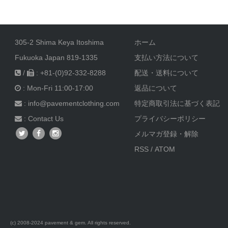
305-2 Shima Keya Itoshima
ホーム
Fukuoka Japan 819-1335
支払い方法について
/
: +81-(0)92-332-8288
配送・送料について
: Mon-Fri 11:00-17:00
返品について
: info@pavementclothing.com
特定商取引法に基づく表記
:
Contact Us
プライバシーポリシー
メルマガ登録・解除
RSS
/
ATOM
(c) 2008-2024 pavement & gem. All rights reserved.