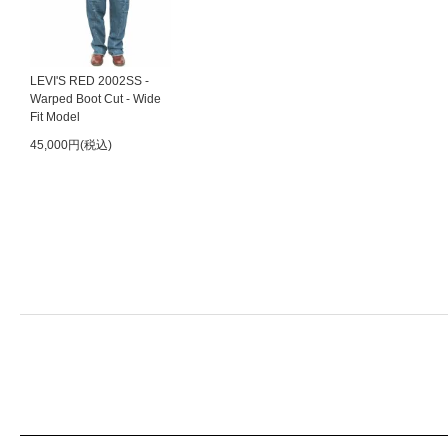
LEVI'S RED 2002SS -
Warped Boot Cut - Wide
Fit Model
45,000円(税込)