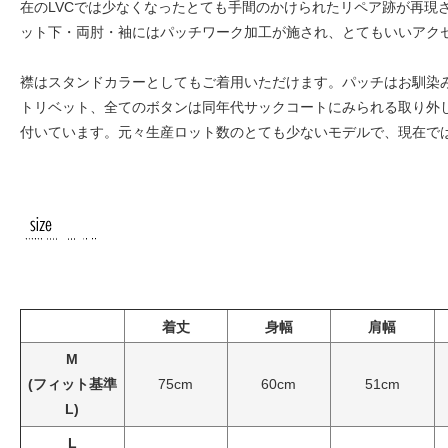
在のLVCでは少なくなったとても手間のかけられたリペア跡が再現
ット下・両肘・袖にはパッチワーク加工が施され、とてもいいアク
襟はスタンドカラーとしてもご着用いただけます。パッチはお馴染み
トリベット、全てのボタンは同年代サックコートにみられる取り外
付いています。元々生産ロット数のとても少ないモデルで、現在で
着丈
身幅
肩幅
M
(フィット基準
75cm
60cm
51cm
L)
L