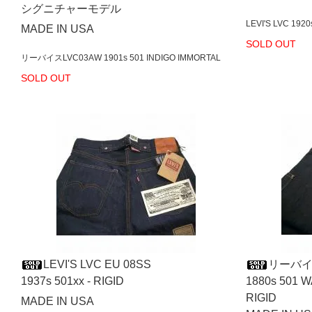
シグニチャーモデル
LEVI'S LVC 1920
MADE IN USA
SOLD OUT
リーバイスLVC03AW 1901s 501 INDIGO IMMORTAL
SOLD OUT
LEVI'S LVC EU 08SS
リーバイス
1937s 501xx - RIGID
1880s 501 
RIGID
MADE IN USA