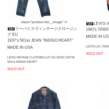
class="product-list__image" />
LEVI'S
リーバイスヴィンテージクロージン
1967s 70505 
グ EU
MADE IN 
1937's 501xx JEAN "INDIGO HEART"
LEVI'S LVC 7050
MADE IN USA
SOLD OUT
LEVIS VINTAGE CLOTHING LVC EU 05SS/ 1937年
501xx INDIGO HEART
SOLD OUT