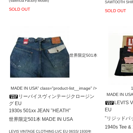
(Valencia Factory Model)
SAWTOOTH SHIR
SOLD OUT
SOLD OUT
世界限定501本
MADE IN USA" class="product-list__image" />
MADE IN USA" 
リーバイスヴィンテージクロージン
LEVI'S
グ EU
EU
1930s 501xx JEAN "HEATH"
"リジッドパ
世界限定501本 MADE IN USA
1940s Tee & 
LEVIS VINTAGE CLOTHING LVC EU 06SS/ 1930年