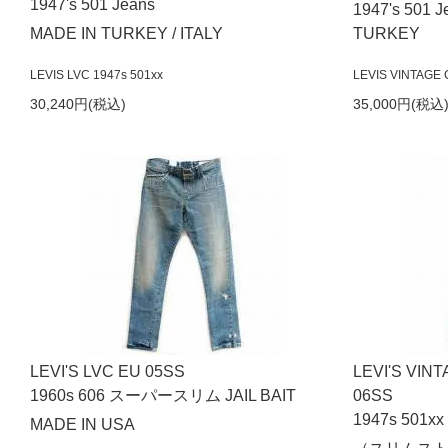
1947's 501 Jeans
1947's 501 J
MADE IN TURKEY / ITALY
TURKEY
LEVIS LVC 1947s 501xx
LEVIS VINTAGE C
30,240円(税込)
35,000円(税込
LEVI'S LVC EU 05SS
LEVI'S VIN
1960s 606 スーパースリム JAIL BAIT
06SS
1947s 501xx 
MADE IN USA