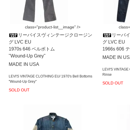
class="product-list__image" />
class=
リーバイスヴィンテージクロージン
リーバ
グ LVC EU
グ LVC EU
1970s 646 ベルボトム
1966s 606
"Wound-Up Grey"
MADE IN U
MADE IN USA
LEVI'S VINTAGE 
Rinse
LEVI'S VINTAGE CLOTHING EU/ 1970's Bell Bottoms
"Wound-Up Grey"
SOLD OUT
SOLD OUT