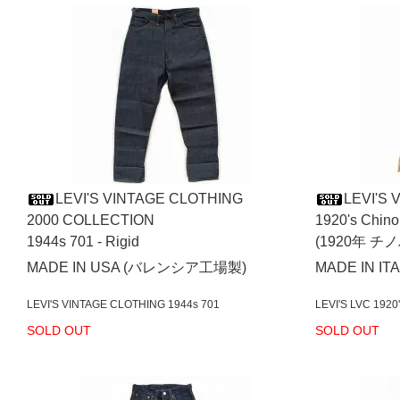
LEVI'S VINTAGE CLOTHING
LEVI'S
2000 COLLECTION
1920's Chino
1944s 701 - Rigid
(1920年 
MADE IN USA (バレンシア工場製)
MADE IN IT
LEVI'S VINTAGE CLOTHING 1944s 701
LEVI'S LVC 1920
SOLD OUT
SOLD OUT