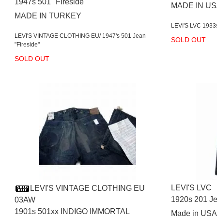
1947s 501 "Fireside"
MADE IN U
MADE IN TURKEY
LEVI'S LVC 19
LEVI'S VINTAGE CLOTHING EU/ 1947's 501 Jean
SOLD OUT
"Fireside"
SOLD OUT
LEVI'S LVC
LEVI'S VINTAGE CLOTHING EU
1920s 201 Je
03AW
1901s 501xx INDIGO IMMORTAL
Made in USA