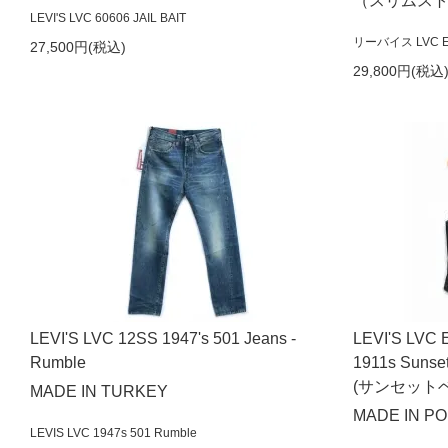
（スリムスト
LEVI'S LVC 60606 JAIL BAIT
リーバイス LVC EU 
27,500円(税込)
29,800円(税込
LEVI'S LVC 12SS 1947's 501 Jeans -
LEVI'S LVC 
Rumble
1911s Sunse
(サンセット
MADE IN TURKEY
MADE IN P
LEVIS LVC 1947s 501 Rumble