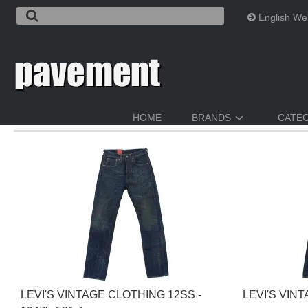
English We
LEVI'S VINTAGE CLOTHING
EU/GLOBAL LINE
HOME
BRANDS
CATE
LEVI'S VINTAGE CLOTHING 12SS -
LEVI'S VIN