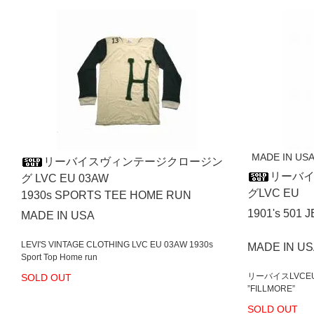
MADE IN USA" 
リーバイスヴィンテージクロージン
リーバ
グ LVC EU 03AW
グLVC EU
1930s SPORTS TEE HOME RUN
1901's 501 
MADE IN USA
LEVI'S VINTAGE CLOTHING LVC EU 03AW 1930s
MADE IN U
Sport Top Home run
リーバイスLVCEU
SOLD OUT
”FILLMORE”
SOLD OUT