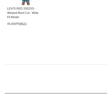
LEVI'S RED 2002SS -
Warped Boot Cut - Wide
Fit Model
45,000円(税込)