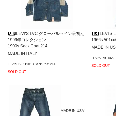
LEVI'S LVC グローバルライン最初期
LEVI'S 
1999年コレクション
1966s 501x
1900s Sack Coat 214
MADE IN U
MADE IN ITALY
LEVI'S LVC 6650
LEVI'S LVC 1901's Sack Coat 214
SOLD OUT
SOLD OUT
MADE IN USA"