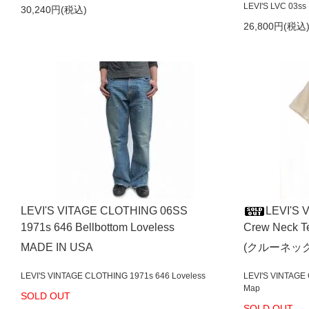
LEVI'S LVC 03s
30,240円(税込)
26,800円(税込
LEVI'S VITAGE CLOTHING 06SS
LEVI'S
1971s 646 Bellbottom Loveless
Crew Neck Te
MADE IN USA
(クルーネッ
LEVI'S VINTAGE CLOTHING 1971s 646 Loveless
LEVI'S VINTAGE 
Map
SOLD OUT
SOLD OUT