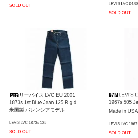
LEVI’S LVC 04SS 
SOLD OUT
SOLD OUT
LEVI'S 
リーバイス LVC EU 2001
1967s 505 Je
1873s 1st Blue Jean 125 Rigid
米国製 バレンシアモデル
Made in USA
LEVIS LVC 1873s 125
LEVI'S LVC 1967
SOLD OUT
SOLD OUT