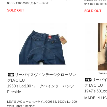
08SS/ 1960年606スキニーBIG E
646 Bell-Bottoms
SOLD OUT
SOLD OUT
class=
リーバイスヴィンテージクロージン
リーバ
グLVC EU
グ LVC EU
1930's Lot100 ワークペインターパンツ
1947's 501x
Fireside
MADE IN U
LEVI’S LVC ヨーロッパライン2008SS/ 1930's Lot 100
Work Pants ”Fireside”