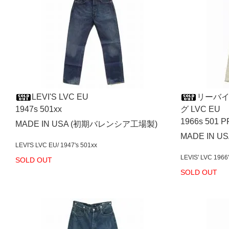
LEVI'S LVC EU
リーバ
1947s 501xx
グ LVC EU
1966s 501 
MADE IN USA (初期バレンシア工場製)
MADE IN 
LEVI'S LVC EU/ 1947's 501xx
LEVIS' LVC 1966'
SOLD OUT
SOLD OUT