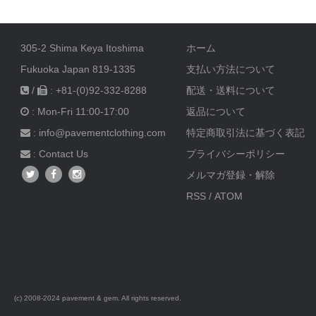
305-2 Shima Keya Itoshima
ホーム
Fukuoka Japan 819-1335
支払い方法について
/
: +81-(0)92-332-8288
配送・送料について
: Mon-Fri 11:00-17:00
返品について
: info@pavementclothing.com
特定商取引法に基づく表記
:
Contact Us
プライバシーポリシー
メルマガ登録・解除
RSS
/
ATOM
(c) 2008-2024 pavement & gem. All rights reserved.