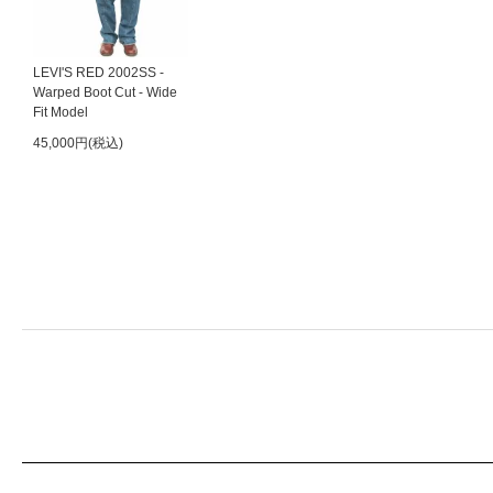
LEVI'S RED 2002SS -
Warped Boot Cut - Wide
Fit Model
45,000円(税込)