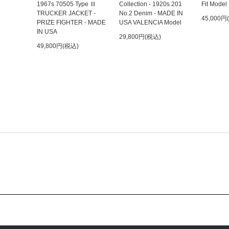
1967s 70505 Type Ⅲ
Collection - 1920s 201
Fit Model
TRUCKER JACKET -
No.2 Denim - MADE IN
45,000円
PRIZE FIGHTER - MADE
USA VALENCIA Model
IN USA
29,800円(税込)
49,800円(税込)