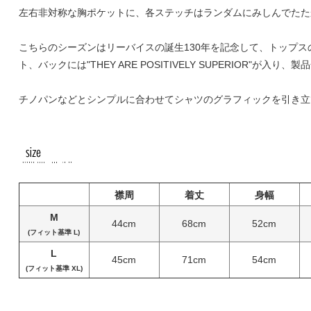
左右非対称な胸ポケットに、各ステッチはランダムにみしんでたた
こちらのシーズンはリーバイスの誕生130年を記念して、トップスの一部に
ト、バックには"THEY ARE POSITIVELY SUPERIOR"が入
チノパンなどとシンプルに合わせてシャツのグラフィックを引き立
襟周
着丈
身幅
M
44cm
68cm
52cm
(フィット基準 L)
L
45cm
71cm
54cm
(フィット基準 XL)