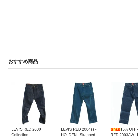
おすすめ商品
LEVI'S RED 2000
LEVI'S RED 2004ss -
15% OFF -
Collection
HOLDEN - Strapped
RED 2003AW -