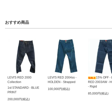
おすすめ商品
LEVI'S RED 2000
LEVI'S RED 2004ss -
15% OFF - 
Collection
HOLDEN - Strapped
RED 2003AW - 
- Rigid
1st STANDARD - BLUE
100,000円(税込)
PRINT
85,000円(税込)
200,000円(税込)