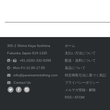
305-2 Shima Keya Itoshima
ホーム
Fukuoka Japan 819-1335
支払い方法について
/
: +81-(0)92-332-8288
配送・送料について
: Mon-Fri 11:00-17:00
返品について
: info@pavementclothing.com
特定商取引法に基づく表記
:
Contact Us
プライバシーポリシー
メルマガ登録・解除
RSS
/
ATOM