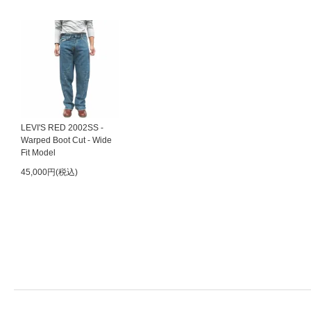
LEVI'S RED 2002SS -
Warped Boot Cut - Wide
Fit Model
45,000円(税込)