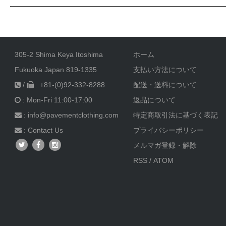
305-2 Shima Keya Itoshima
ホーム
Fukuoka Japan 819-1335
支払い方法について
/
: +81-(0)92-332-8288
配送・送料について
: Mon-Fri 11:00-17:00
返品について
: info@pavementclothing.com
特定商取引法に基づく表記
:
Contact Us
プライバシーポリシー
メルマガ登録・解除
RSS
/
ATOM