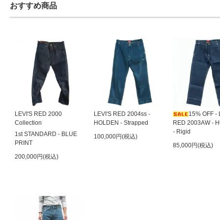
おすすめ商品
LEVI'S RED 2000
LEVI'S RED 2004ss -
15% OFF - 
Collection
HOLDEN - Strapped
RED 2003AW - 
- Rigid
1st STANDARD - BLUE
100,000円(税込)
PRINT
85,000円(税込)
200,000円(税込)