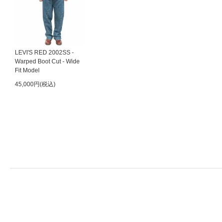
LEVI'S RED 2002SS -
Warped Boot Cut - Wide
Fit Model
45,000円(税込)