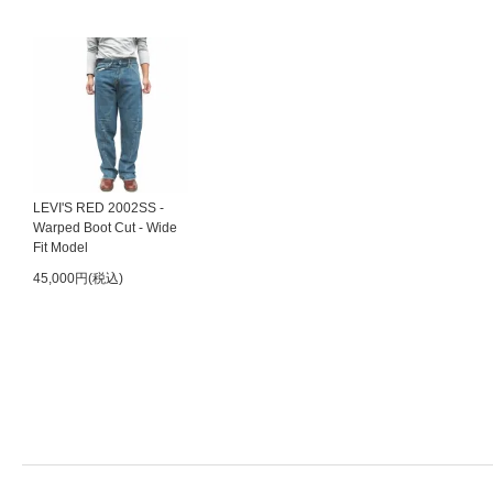
LEVI'S RED 2002SS -
Warped Boot Cut - Wide
Fit Model
45,000円(税込)