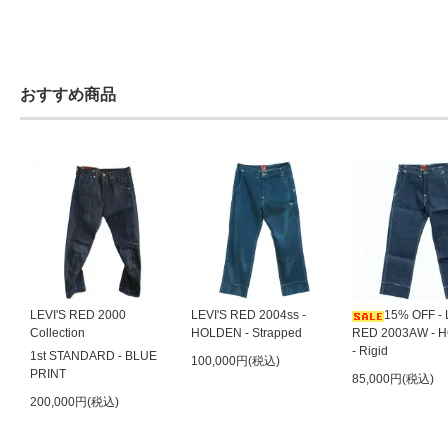
おすすめ商品
LEVI'S RED 2000
LEVI'S RED 2004ss -
15% OFF - 
Collection
HOLDEN - Strapped
RED 2003AW - 
- Rigid
1st STANDARD - BLUE
100,000円(税込)
PRINT
85,000円(税込)
200,000円(税込)