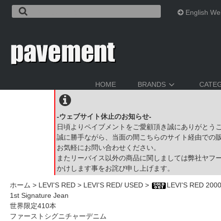
English We
HOME
BRANDS
CATE
-ウェブサイト休止のお知らせ-
日頃よりペイブメントをご愛顧頂き誠にありがとう
誠に勝手ながら、当面の間こちらのサイト経由での
お気軽にお問い合わせください。
またリーバイス以外の商品に関しましては弊社ヤフ
かけします事をお詫び申し上げます。
ホーム
>
LEVI'S RED
>
LEVI'S RED/ USED
>
LEVI'S RED 200
1st Signature Jean
世界限定410本
ファーストシグニチャーデニム