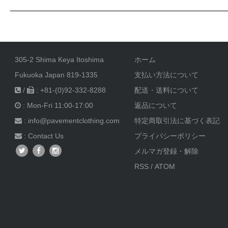
305-2 Shima Keya Itoshima
ホーム
Fukuoka Japan 819-1335
支払い方法について
/
: +81-(0)92-332-8288
配送・送料について
: Mon-Fri 11:00-17:00
返品について
: info@pavementclothing.com
特定商取引法に基づく表記
:
Contact Us
プライバシーポリシー
メルマガ登録・解除
RSS
/
ATOM