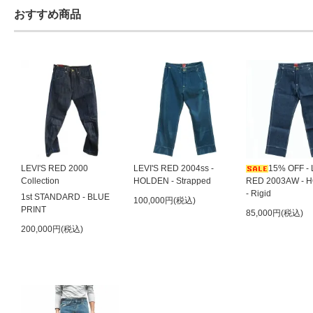
おすすめ商品
LEVI'S RED 2000
LEVI'S RED 2004ss -
15% OFF - 
Collection
HOLDEN - Strapped
RED 2003AW - 
- Rigid
1st STANDARD - BLUE
100,000円(税込)
PRINT
85,000円(税込)
200,000円(税込)