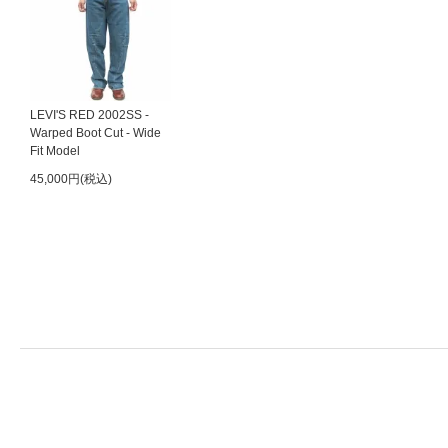
LEVI'S RED 2002SS -
Warped Boot Cut - Wide
Fit Model
45,000円(税込)